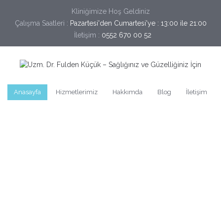
Kliniğimize Hoş Geldiniz
Çalışma Saatleri :
Pazartesi'den Cumartesi'ye : 13:00 ile 21:00
İletişim :
0552 670 00 52
Anasayfa
Hizmetlerimiz
Hakkımda
Blog
İletişim