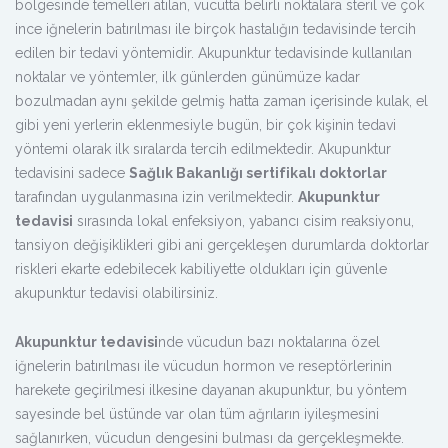
bölgesinde temelleri atılan, vücutta belirli noktalara steril ve çok
ince iğnelerin batırılması ile birçok hastalığın tedavisinde tercih
edilen bir tedavi yöntemidir. Akupunktur tedavisinde kullanılan
noktalar ve yöntemler, ilk günlerden günümüze kadar
bozulmadan aynı şekilde gelmiş hatta zaman içerisinde kulak, el
gibi yeni yerlerin eklenmesiyle bugün, bir çok kişinin tedavi
yöntemi olarak ilk sıralarda tercih edilmektedir. Akupunktur
tedavisini sadece
Sağlık Bakanlığı sertifikalı doktorlar
tarafından uygulanmasına izin verilmektedir.
Akupunktur
tedavisi
sırasında lokal enfeksiyon, yabancı cisim reaksiyonu,
tansiyon değişiklikleri gibi ani gerçekleşen durumlarda doktorlar
riskleri ekarte edebilecek kabiliyette oldukları için güvenle
akupunktur tedavisi olabilirsiniz.
Akupunktur tedavisi
nde vücudun bazı noktalarına özel
iğnelerin batırılması ile vücudun hormon ve reseptörlerinin
harekete geçirilmesi ilkesine dayanan akupunktur, bu yöntem
sayesinde bel üstünde var olan tüm ağrıların iyileşmesini
sağlanırken, vücudun dengesini bulması da gerçekleşmekte.