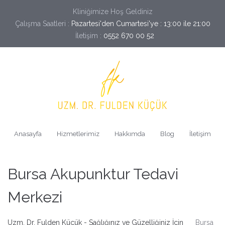
Kliniğimize Hoş Geldiniz
Çalışma Saatleri :
Pazartesi'den Cumartesi'ye : 13:00 ile 21:00
İletişim :
0552 670 00 52
Anasayfa
Hizmetlerimiz
Hakkımda
Blog
İletişim
Bursa Akupunktur Tedavi
Merkezi
Uzm. Dr. Fulden Küçük - Sağlığınız ve Güzelliğiniz İçin
Bursa