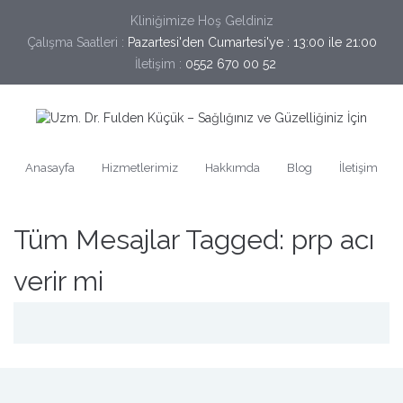
Kliniğimize Hoş Geldiniz
Çalışma Saatleri :
Pazartesi'den Cumartesi'ye : 13:00 ile 21:00
İletişim :
0552 670 00 52
Anasayfa
Hizmetlerimiz
Hakkımda
Blog
İletişim
Tüm Mesajlar Tagged: prp acı
verir mi