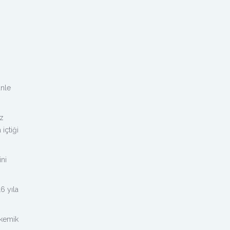
ünle
az
 içtiği
ni
6 yıla
 kemik