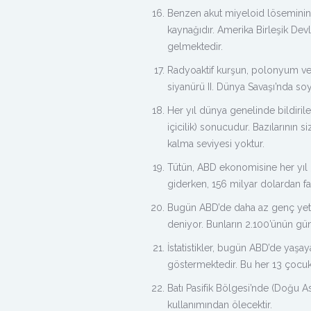
Benzen akut miyeloid löseminin 
kaynağıdır. Amerika Birleşik Devl
gelmektedir.
Radyoaktif kurşun, polonyum ve h
siyanürü II. Dünya Savaşı’nda soyk
Her yıl dünya genelinde bildirile
içicilik) sonucudur. Bazılarının 
kalma seviyesi yoktur.
Tütün, ABD ekonomisine her yıl 
giderken, 156 milyar dolardan fa
Bugün ABD’de daha az genç yetişk
deniyor. Bunların 2.100’ünün gün
İstatistikler, bugün ABD’de yaşay
göstermektedir. Bu her 13 çocukta
Batı Pasifik Bölgesi’nde (Doğu A
kullanımından ölecektir.