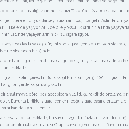
böbrekler, gırtlak, karaciğer, ağız, pankreas, rektum, mide ve boğazdır.
oroner kalp hastalığı ve inme riskinizi % 200’den % 400’e kadar artırabi
 gelirlilere en büyük darbeyi vuranların başında gelir. Aslında, dünya
lirli ülkelerde yaşıyor. ABD’de bile yoksulluk sınırının altında yaşayanl
nırının üstünde yaşayanların % 14,3’ü sigara içiyor.
igara veya dakikada yaklaşık üç milyon sigara içen 300 milyon sigara içi
her üç sigaradan biri Çin’de.
10 milyon sigara satın alınmakta, günde 15 milyar satılmaktadır ve her
ullanılmaktadır.
miligram nikotin içerebilir. Buna karşılık, nikotin içeriği 100 miligramda
hangi bir yerde karşınıza çıkabilir…
 bir araştırmaya göre, beş adet sigara yutulduğu takdirde ortalama bir 
ebilir. Bununla birlikte, sigara içenlerin çoğu sigara başına ortalama bir i
gramı kan dolaşımına emilir.
 kimyasal bulunmaktadır, bu sayının 250’den fazlasının zararlı olduğu
re neden olmakta ve 11 tanesi Grup I kanserojen olarak sınıflandırılmakt