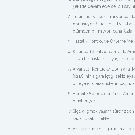
şekilde
devam ederse, bu sayının
Tütün, her yıl sekiz milyondan f
dönüşüyor.
Bu rakam, HIV, tüber
ölümden bir milyon daha fazla.
Hastalık Kontrol ve Önleme Merke
Şu anda 16 milyondan fazla Ameri
ilişkili bir hastalık ile yaşamaktadı
Arkansas, Kentucky, Louisiana, Mi
%21,8’inin sigara içtiği sekiz eyal
bir eyalet olarak listenin başında
Her yıl 480.000’den fazla Ameri
oluşturuyor.
Sigara içmek yaşam sürenizden o
kadar çıkabilmekte.
Akciğer kanseri sigaradan alabil