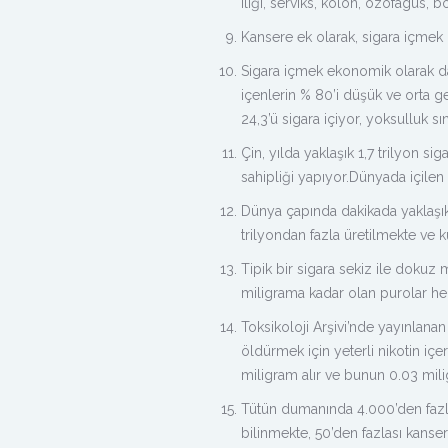
iliği, serviks, kolon, özofagus, 
Kansere ek olarak, sigara içmek k
Sigara içmek ekonomik olarak dar
içenlerin % 80’i düşük ve orta ge
24,3’ü sigara içiyor, yoksulluk sı
Çin, yılda yaklaşık 1,7 trilyon s
sahipliği yapıyor.Dünyada içilen 
Dünya çapında dakikada yaklaşık 
trilyondan fazla üretilmekte ve k
Tipik bir sigara sekiz ile dokuz 
miligrama kadar olan purolar her
Toksikoloji Arşivi’nde yayınlanan
öldürmek için yeterli nikotin içer
miligram alır ve bunun 0.03 mili
Tütün dumanında 4.000’den fazla
bilinmekte, 50’den fazlası kanse