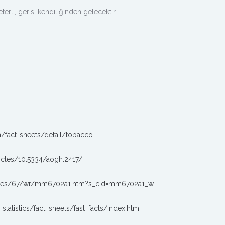
erli, gerisi kendiliğinden gelecektir…
/fact-sheets/detail/tobacco
ticles/10.5334/aogh.2417/
mes/67/wr/mm6702a1.htm?s_cid=mm6702a1_w
tatistics/fact_sheets/fast_facts/index.htm