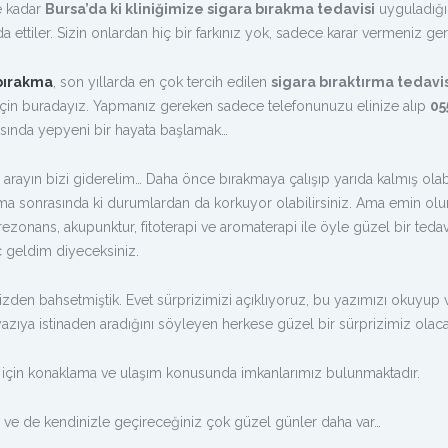
e kadar
Bursa’da ki kliniğimize sigara bırakma tedavisi
uyguladığ
a ettiler. Sizin onlardan hiç bir farkınız yok, sadece karar vermeniz ger
 bırakma
, son yıllarda en çok tercih edilen
sigara bıraktırma tedavis
çin buradayız. Yapmanız gereken sadece telefonunuzu elinize alıp
05
sında yepyeni bir hayata başlamak…
 arayın bizi giderelim… Daha önce bırakmaya çalışıp yarıda kalmış olabi
rakma sonrasında ki durumlardan da korkuyor olabilirsiniz. Ama emin olu
ezonans, akupunktur, fitoterapi ve aromaterapi ile öyle güzel bir tedav
 geldim diyeceksiniz.
izden bahsetmiştik. Evet sürprizimizi açıklıyoruz, bu yazımızı okuyup
yazıya istinaden aradığını söyleyen herkese güzel bir sürprizimiz olaca
 için konaklama ve ulaşım konusunda imkanlarımız bulunmaktadır.
e ve de kendinizle geçireceğiniz çok güzel günler daha var…