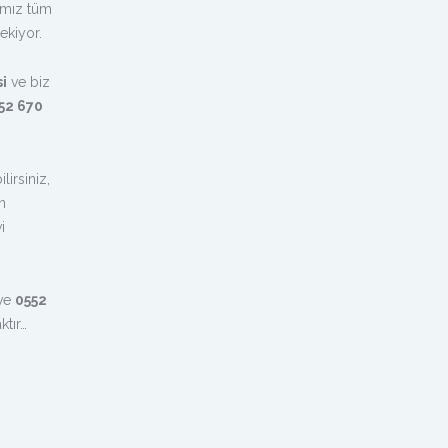
ımız tüm
ekiyor.
i
ve biz
52 670
lirsiniz,
n
i
 ve
0552
ktır…