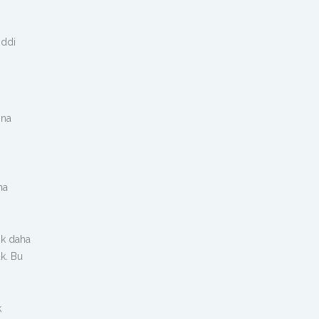
iddi
ına
ha
ok daha
k. Bu
k