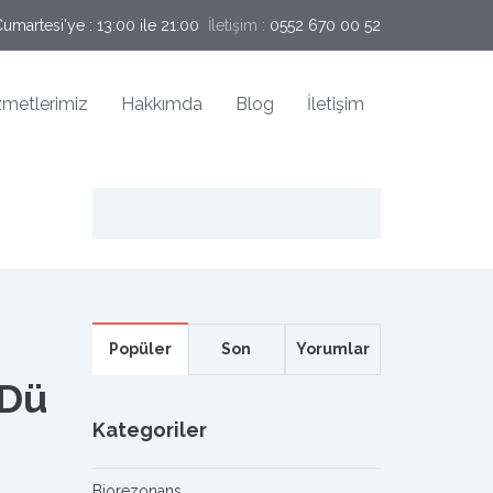
umartesi'ye : 13:00 ile 21:00
İletişim :
0552 670 00 52
zmetlerimiz
Hakkımda
Blog
İletişim
Popüler
Son
Yorumlar
 Dü
Kategoriler
Biorezonans