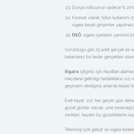
Dünya nüfusunun sadece % 20’si,
Küresel olarak, tütün kullanımı 
sigara karşıtı girişimler yapılma
DSÖ
, sigara içenlerin yarısının
Görüldüğü gibi 25 adet gerçek ile si
bakarsanız bu kadar gerçekleri oku
Sigara
içtiğiniz için hayattan alamad
meydana getirdiği hastalıkların sizi
geçirsem dediğiniz anlarda keşke h
Evet hayat zor, her geçen gün daha
güzel günler olacak, yine seveceğiz
zevkleri, hayatın bu güzelliklerini k
Teknoloji çok gelişti ve sigara bıra