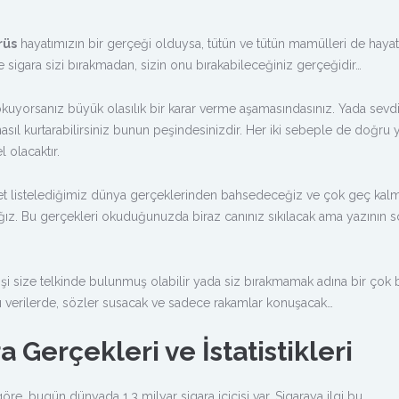
rüs
hayatımızın bir gerçeği olduysa, tütün ve tütün mamülleri de hayat
ise sigara sizi bırakmadan, sizin onu bırakabileceğiniz gerçeğidir…
kuyorsanız büyük olasılık bir karar verme aşamasındasınız. Yada sevdi
nasıl kurtarabilirsiniz bunun peşindesinizdir. Her iki sebeple de doğru 
 olacaktır.
et listelediğimiz dünya gerçeklerinden bahsedeceğiz ve çok geç kal
cağız. Bu gerçekleri okuduğunuzda biraz canınız sıkılacak ama yazının
işi size telkinde bulunmuş olabilir yada siz bırakmamak adına bir çok
ası verilerde, sözler susacak ve sadece rakamlar konuşacak…
a Gerçekleri ve İstatistikleri
e, bugün dünyada 1,3 milyar sigara içicisi var. Sigaraya ilgi bu