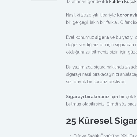
Tarafından gönderildi
Fulden Küçük
Nasıl ki 2020 yılı itibariyle
koronavi
bir gerçeği, lakin bir farkla… O fark 
Evet konumuz
sigara
ve bu yazıyı o
değer verdiğiniz biri için sigaradan 
olduğunuzu bilmeniz sizin için güzel
Bu yazımızda sigara hakkında 25 ad
sigarayı nasıl bırakacağınızı anlata
sizi büyük bir sürpriz bekliyor…
Sigarayı bırakmanız için
bir çok k
bulmuş olabilirsiniz. Şimdi söz sır
25 Küresel Sigar
Dünya Sağlık Örgütü’ne (WHO) gör