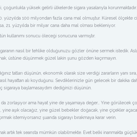
 çoğunlukla yüksek gelirli ülkelerde sigara yasalarıyla korunmaktadır.
20. yüzyılda 100 milyondan fazla cana mal olmuştur. Küresel ölçekte c
zsa, 21. yüzyılda bir milyar cana daha mal olması bekleniyor.
 tütün kullanımı sonucu öleceği sonucuna varmıştır.
garanın nasıl bir tehlike olduğunuzu gözler önüne sermek istedik. Asl
mak, üstüne düşünmek güzel lakin şunu gözden kaçırmayın.
ığınız tatları düşünün, ekonomik olarak size verdiği zararların yanı sıra,
 nasıl hayattan alı koyduğunu. Sevdiklerinizle gün gelecek bir dakika da
iç sigaraya başlamasaydım dediğinizi düşünün.
 da zorlaşıyor ama hayat yine de yaşamaya değer… Yine görülecek ç
, yine aşık olacağız, yine güzel bebekler doğacak, yine çiçekler açaca
açırmak istemiyorsanız şuanda sigarayı bırakmaya karar verin.
kmak artık tek seansta mümkün olabilmekte. Evet belki inanmakta güçlü