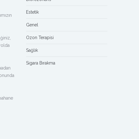
Estetik
ımızın
Genel
Ozon Terapisi
ğiniz,
yolda
Sağlık
Sigara Bırakma
madan
 sonunda
 bahane