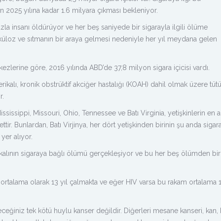
 2025 yılına kadar 1.6 milyara çıkması bekleniyor.
azla insanı öldürüyor ve her beş saniyede bir sigarayla ilgili ölüme
küloz ve sıtmanın bir araya gelmesi nedeniyle her yıl meydana gelen
zlerine göre, 2016 yılında ABD’de 37,8 milyon sigara içicisi vardı.
kalı, kronik obstrüktif akciğer hastalığı (KOAH) dahil olmak üzere tüt
r.
ssissippi, Missouri, Ohio, Tennessee ve Batı Virginia, yetişkinlerin en 
ettir. Bunlardan, Batı Virjinya, her dört yetişkinden birinin şu anda sigara
 yer alıyor.
kalının sigaraya bağlı ölümü gerçekleşiyor ve bu her beş ölümden biri
rtalama olarak 13 yıl çalmakta ve eğer HIV varsa bu rakam ortalama 1
eceğiniz tek kötü huylu kanser değildir. Diğerleri mesane kanseri, kan,