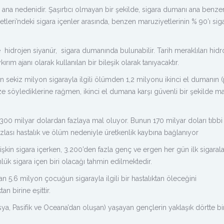
ana nedenidir. Şaşırtıcı olmayan bir şekilde, sigara dumanı ana benze
etleri’ndeki sigara içenler arasında, benzen maruziyetlerinin % 90’ı si
idrojen siyanür, sigara dumanında bulunabilir. Tarih meraklıları hidr
ırım ajanı olarak kullanılan bir bileşik olarak tanıyacaktır.
n sekiz milyon sigarayla ilgili ölümden 1,2 milyonu ikinci el dumanın (
size söylediklerine rağmen, ikinci el dumana karşı güvenli bir şekilde m
300 milyar dolardan fazlaya mal oluyor. Bunun 170 milyar doları tıbb
zlası hastalık ve ölüm nedeniyle üretkenlik kaybına bağlanıyor
in sigara içerken, 3.200’den fazla genç ve ergen her gün ilk sigarala
lük sigara içen biri olacağı tahmin edilmektedir.
an 5.6 milyon çocuğun sigarayla ilgili bir hastalıktan öleceğini
n birine eşittir.
sya, Pasifik ve Oceana’dan oluşan) yaşayan gençlerin yaklaşık dörtte bir