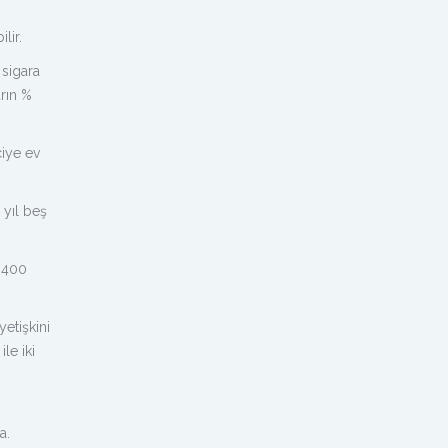
lir.
 sigara
arın %
ciye ev
 yıl beş
n 400
yetişkini
le iki
a.