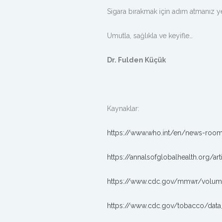
Sigara bırakmak için adım atmanız yet
Umutla, sağlıkla ve keyifle…
Dr. Fulden Küçük
Kaynaklar:
https://www.who.int/en/news-room
https://annalsofglobalhealth.org/ar
https://www.cdc.gov/mmwr/volu
https://www.cdc.gov/tobacco/data_s