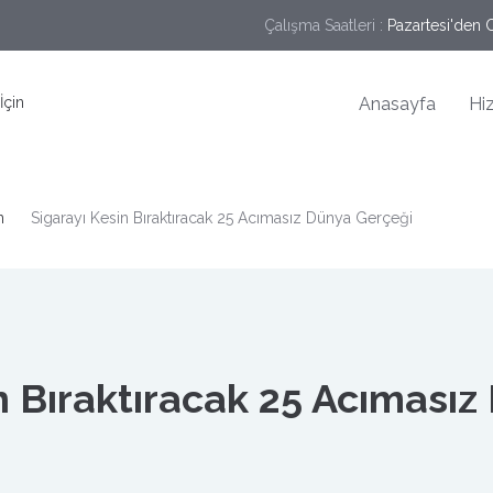
Çalışma Saatleri :
Pazartesi'den C
Anasayfa
Hi
n
Sigarayı Kesin Bıraktıracak 25 Acımasız Dünya Gerçeği
n Bıraktıracak 25 Acımasız